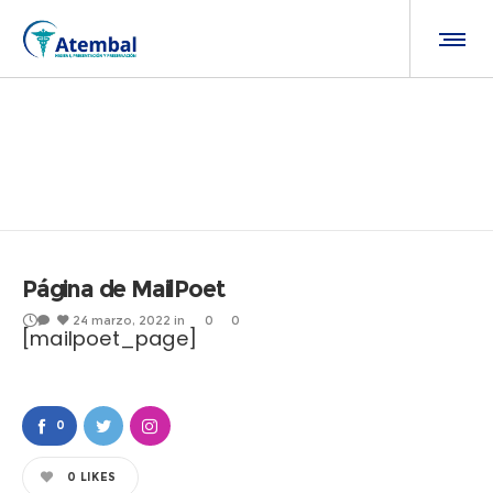
Página de MailPoet
24 marzo, 2022
in
0
0
[mailpoet_page]
0
0
LIKES